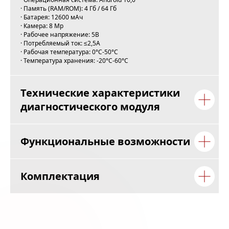
SPRINTER, VOLVO, VW
· Память (RAM/ROM): 4 Гб / 64 Гб
Япония:
DAIHATSU, HONDA, ISUZU,
· Батарея: 12600 мАч
· Камера: 8 Mp
MAZDA, MITSUBISHI,
· Рабочее напряжение: 5В
NISSAN, SUBARU, SUZUKI, TOYOTA
· Потребляемый ток: ≤2,5А
Корея:
DAEWOO, HYUNDAI
· Рабочая температура: 0°С-50°С
SSANGYONG, KIA
· Температура хранения: -20°С-60°С
США:
CHRYSLER FORD, GM,
CHEVROLET
Технические характеристики
Китай:
CHANGAN, CHERY GONOW,
GREAT WALL (CUSTOMIZED), HAFEI,
диагностического модуля
HAIMA, NISSAN (ZHENGZHOU),
NISSAN (ZHENGZHOU)
(CUSTOMIZED) QOROS, JACTY,
Функциональные возможности
JINLONG, KARRY, LANDWIND, LIFAN,
LUXGEN SAICMG, SAICROEWE, SGM,
ZHONGXING
Комплектация
Россия:
VAZ
Остальные регионы:
AUSTHOLDEN, BXFIAT, BXGM,
MALAYSIAPROTON, MARUTI INDIAN,
TATA INDIAN, MAHINDRA INDIAN