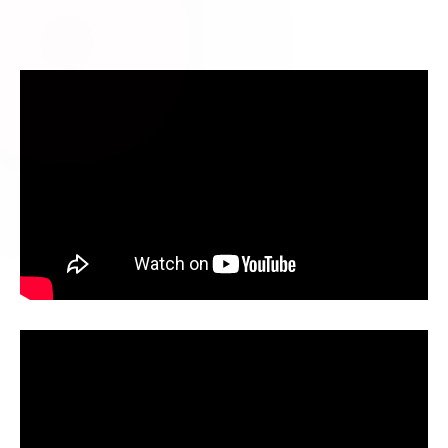
Дополните
AutoVIN, OBDII/
Cервисные