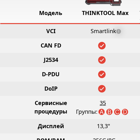
Модель
THINKTOOL Max
VCI
Smartlink
CAN FD
J2534
D-PDU
DoIP
Сервисные
35
процедуры
Группы:
Дисплей
13,3"