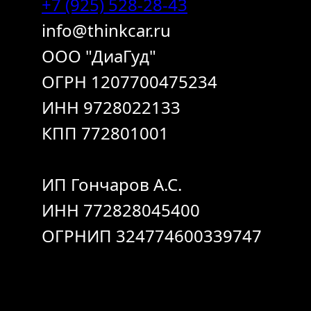
+7 (925) 528-28-43
info@thinkcar.ru
ООО "ДиаГуд"
ОГРН 1207700475234
ИНН 9728022133
КПП 772801001
ИП Гончаров А.С.
ИНН 772828045400
ОГРНИП 324774600339747